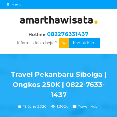
Menu
082276331437
Hotline
Informasi lebih lanjut?
Kontak Kami
Travel Pekanbaru Sibolga |
Ongkos 250K | 0822-7633-
1437
13 June 2026
1.302x
Travel Mobil