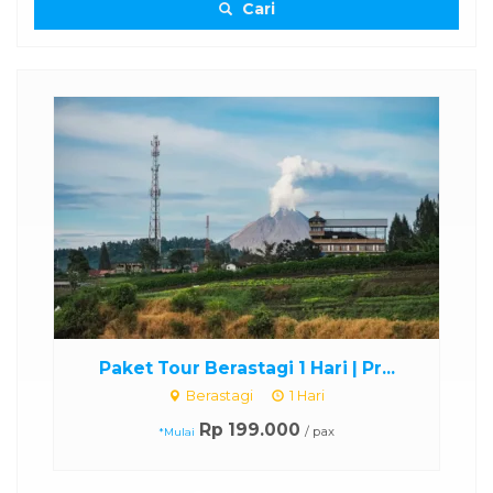
Cari
..
Paket Tour Berastagi 1 Hari | Pr...
Berastagi
1 Hari
Rp 199.000
/ pax
*Mulai