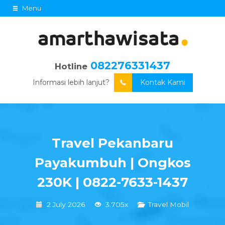
Menu
082276331437
Hotline
Informasi lebih lanjut?
Kontak Kami
Travel Pekanbaru
Payakumbuh | Ongkos
230K | 0822-7633-1437
2 July 2026
3.705x
Travel Mobil