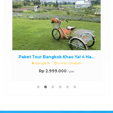
skon
Hotel
.
Paket Tour Bangkok Khao Yai 4 Ha...
P
Bangkok
4 Hari 3 Malam
Rp 2.999.000
/ pax