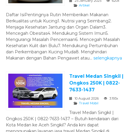
25 January 2025
620x
Artikel
Daftar IsiPentingnya Rutin Memberikan Makanan
Berkualitas untuk Kucing1. Nutrisi yang Seimbang2.
Menjaga Kesehatan Jantung dan Organ Dalam3.
Mencegah Obesitas4. Mendukung Sistem Imun5.
Mengurangi Masalah Pencernaan6. Mencegah Masalah
Kesehatan Kulit dan Bulu7. Mendukung Pertumbuhan
dan Perkembangan Kucing Muda8. Menghindari
Makanan dengan Bahan Pengawet atau...
selengkapnya
Travel Medan Singkil |
Ongkos 250K | 0822-
7633-1437
10 August 2026
3.193x
Travel Mobil
Travel Medan Singkil |
Ongkos 250K | 0822-7633-1437 – Butuh kendaraan dari
Kota Medan ke Aceh Singkil? Anda kini dapat
menggunakan layanan jasa travel Medan Singkil di