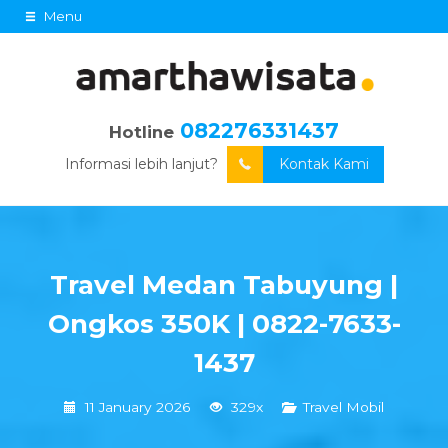
Menu
082276331437
Hotline
Informasi lebih lanjut?
Kontak Kami
Travel Medan Tabuyung |
Ongkos 350K | 0822-7633-
1437
11 January 2026
329x
Travel Mobil