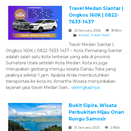
Travel Medan Siantar |
Ongkos 160K | 0822-
7633-1437
20 January 2026
18.184x
Artikel
,
Travel Mobil
Travel Medan Siantar |
Ongkos 160K | 0822-7633-1437 – Kota Pematang Siantar
adalah salah satu kota terbesar yang ada di provinsi
Sumatera Utara setelah Kota Medan. Kota ini juga
merupakan gerbang menuju wisata Danau Toba yang
jaraknya sekitar 1 jam. Apabila Anda membutuhkan
transportasi ke kota ini, Amartha Wisata menyediakan
layanan jasa travel Medan Sian...
selengkapnya
Bukit Sipira, Wisata
Perbukitan Hijau Onan
Rungu Samosir
31 January 2025
2.950x