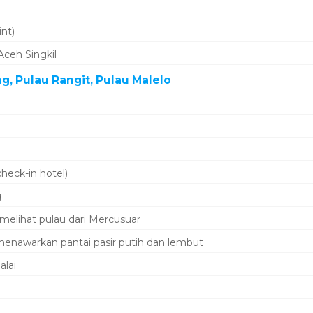
nt)
Aceh Singkil
ng, Pulau Rangit, Pulau Malelo
heck-in hotel)
g
melihat pulau dari Mercusuar
menawarkan pantai pasir putih dan lembut
alai