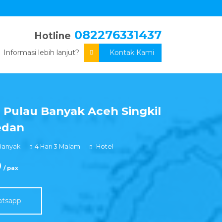
082276331437
Hotline
Informasi lebih lanjut?
Kontak Kami
 Pulau Banyak Aceh Singkil
edan
Banyak
4 Hari 3 Malam
Hotel
0
/ pax
atsapp