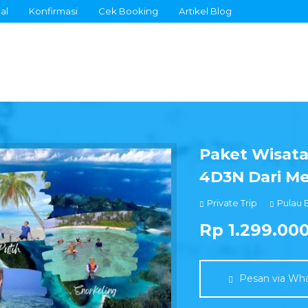
al
Konfirmasi
Cek Booking
Artikel Blog
Paket Wisata
4D3N Dari M
Private Trip
Pulau 
Rp 1.299.00
Pesan via Wh