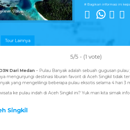
# Bagikan informasi ini ke
Tour Lainnya
5/5 - (1 vote)
4D3N Dari Medan
– Pulau Banyak adalah sebuah gugusan pulau
 mengunjungi destinasi liburan favorit di Aceh Singkil tidak t
yak yang mengelilingi beberapa pulau eksotis selama 4 hari 3 
isata ke pulau indah di Aceh Singkil ini? Yuk mari kita simak i
h Singkil