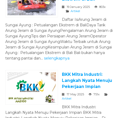
19 January 2025
803x
Artikel
Daftar IsiArung Jeram di
Sungai Ayung : Petualangan Ekstrem di BaliDaya Tarik
Arung Jeram di Sungai AyungPengalaman Arung Jeram di
Sungai AyungTips dan Persiapan Arung JeramOperator
Arung Jeram di Sungai AyungWaktu Terbaik untuk Arung
Jeram di Sungai AyungKesimpulan Arung Jeram di Sungai
Ayung : Petualangan Ekstrem di Bali Bali bukan hanya
tentang pantai dan...
selengkapnya
BKK Mitra Industri:
Langkah Nyata Menuju
Pekerjaan Impian
17 May 2025
751x
Artikel
BKK Mitra Industri:
Langkah Nyata Menuju Pekerjaan Impian BKK Mitra