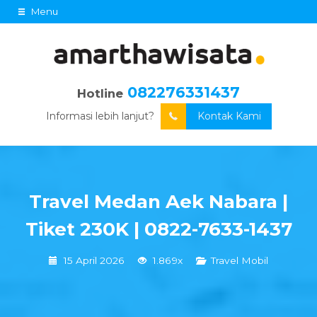
Menu
082276331437
Hotline
Informasi lebih lanjut?
Kontak Kami
Travel Medan Aek Nabara |
Tiket 230K | 0822-7633-1437
15 April 2026
1.869x
Travel Mobil