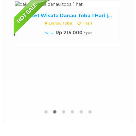
Paket Wisata Danau Toba 1 Hari |...
Danau Toba
1 Hari
Rp 215.000
/ pax
*Mulai
..
P