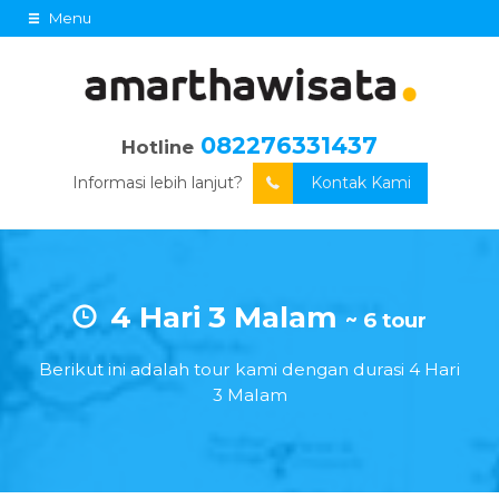
Menu
082276331437
Hotline
Informasi lebih lanjut?
Kontak Kami
4 Hari 3 Malam
~ 6 tour
Berikut ini adalah tour kami dengan durasi 4 Hari
3 Malam