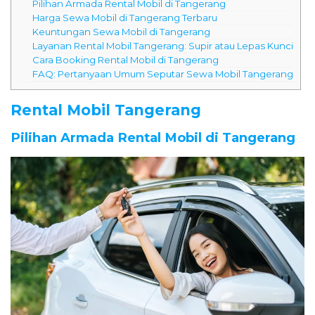
Pilihan Armada Rental Mobil di Tangerang
Harga Sewa Mobil di Tangerang Terbaru
Keuntungan Sewa Mobil di Tangerang
Layanan Rental Mobil Tangerang: Supir atau Lepas Kunci
Cara Booking Rental Mobil di Tangerang
FAQ: Pertanyaan Umum Seputar Sewa Mobil Tangerang
Rental Mobil Tangerang
Pilihan Armada Rental Mobil di Tangerang