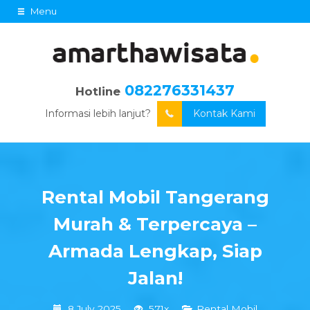
Menu
082276331437
Hotline
Informasi lebih lanjut?
Kontak Kami
Rental Mobil Tangerang
Murah & Terpercaya –
Armada Lengkap, Siap
Jalan!
8 July 2025
571x
Rental Mobil