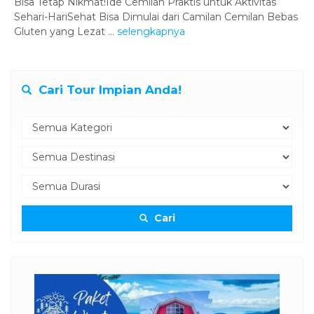
Bisa Tetap Nikmat!Ide Cemilan Praktis untuk Aktivitas
Sehari-HariSehat Bisa Dimulai dari Camilan Cemilan Bebas
Gluten yang Lezat ...
selengkapnya
Cari Tour Impian Anda!
Cari
otel