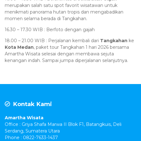
merupakan salah satu spot favorit wisatawan untuk
menikmati panorama hutan tropis dan mengabadikan
momen selama berada di Tangkahan.
16.30 – 17.30 WIB : Berfoto dengan gajah
18.00 – 21.00 WIB : Perjalanan kembali dari
Tangkahan
ke
Kota Medan
, paket tour Tangkahan 1 hari 2026 bersama
Amartha Wisata selesai dengan membawa sejuta
kenangan indah. Sampai jumpa diperjalanan selanjutnya.
Kontak Kami
Amartha Wisata
Office : Griya Shafa Marwa II Blok F1, Batangkuis, Deli
Serdang, Sumatera Utara
Phone : 0822-7633-1437