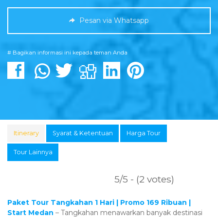
Pesan via Whatsapp
# Bagikan informasi ini kepada teman Anda
Itinerary
Syarat & Ketentuan
Harga Tour
Tour Lainnya
5/5 - (2 votes)
Paket Tour Tangkahan 1 Hari | Promo 169 Ribuan |
Start Medan
– Tangkahan menawarkan banyak destinasi