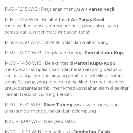
11.45 – 12.15 WIB : Perjalanan menuju
Air Panas Kecil.
12.15 – 12.45 WIB : Beraktifitas di
Air Panas Kecil
menawarkan sensasi berendam di air panas alami yang
berasal dari sumber mata air bawah tanah.
12.45 – 13.30 WIB : Istirahat, Solat dan makan siang
13.30 – 14.00 WIB : Perjalanan menuju
Pantai Kupu-Kup.
14.00 – 14.30 WIB : Beraktifitas di
Pantai Kupu-Kupu
merupakan hamparan pasir dan bebatuan yang berada di
tepian sungai dengan air yang jernih dan dikelilingi hutan
tropis. Suasana yang tenang menjadikan tempat ini cocok
untuk bersantai sambil menikmati keindahan alam di sekitar
Taman Nasional Gunung Leuser.
14.30 – 15.30 WIB :
River Tubing
wisatawan menyusuri
aliran sungai menggunakan ban pelampung.
15.30 – 16.00 WIB : Naik jeep safari
16.00 – 16.30 WIB : Beraktifitas di
Jembatan Gajah