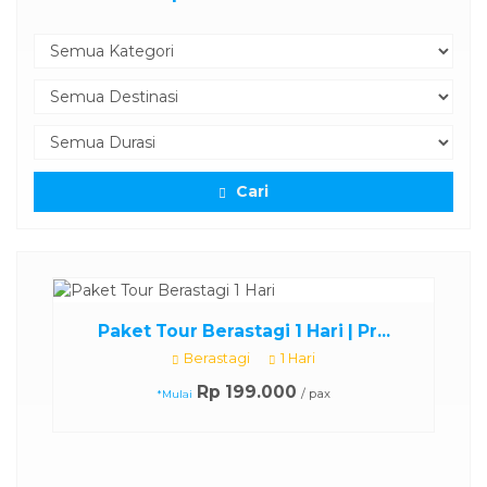
Cari
otel
..
Paket Tour Berastagi 1 Hari | Pr...
Berastagi
1 Hari
Rp 199.000
/ pax
*Mulai