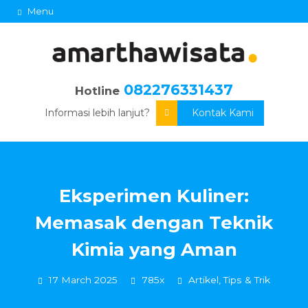
Menu
082276331437
Hotline
Informasi lebih lanjut?
Kontak Kami
Eksperimen Kuliner:
Memasak dengan Teknik
Kimia yang Aman
17 March 2025
785x
Artikel
,
Tips & Trik