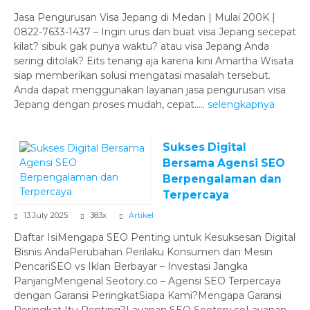
Jasa Pengurusan Visa Jepang di Medan | Mulai 200K |
0822-7633-1437 – Ingin urus dan buat visa Jepang secepat
kilat? sibuk gak punya waktu? atau visa Jepang Anda
sering ditolak? Eits tenang aja karena kini Amartha Wisata
siap memberikan solusi mengatasi masalah tersebut.
Anda dapat menggunakan layanan jasa pengurusan visa
Jepang dengan proses mudah, cepat.....
selengkapnya
Sukses Digital
Bersama Agensi SEO
Berpengalaman dan
Terpercaya
13 July 2025
383x
Artikel
Daftar IsiMengapa SEO Penting untuk Kesuksesan Digital
Bisnis AndaPerubahan Perilaku Konsumen dan Mesin
PencariSEO vs Iklan Berbayar – Investasi Jangka
PanjangMengenal Seotory.co – Agensi SEO Terpercaya
dengan Garansi PeringkatSiapa Kami?Mengapa Garansi
Peringkat Itu Penting?Layanan SEO Seotory.coLayanan