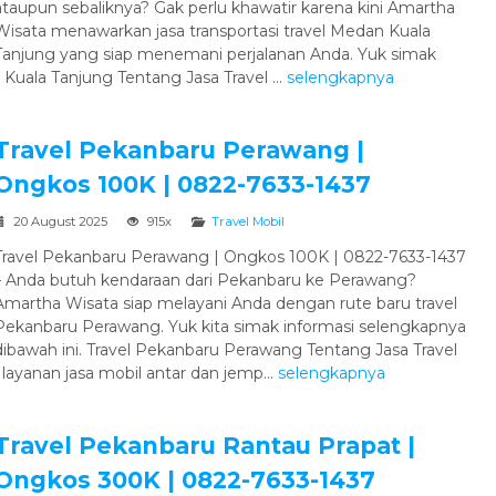
ataupun sebaliknya? Gak perlu khawatir karena kini Amartha
Wisata menawarkan jasa transportasi travel Medan Kuala
Tanjung yang siap menemani perjalanan Anda. Yuk simak
 Kuala Tanjung Tentang Jasa Travel ...
selengkapnya
Travel Pekanbaru Perawang |
Ongkos 100K | 0822-7633-1437
20 August 2025
915x
Travel Mobil
Travel Pekanbaru Perawang | Ongkos 100K | 0822-7633-1437
– Anda butuh kendaraan dari Pekanbaru ke Perawang?
Amartha Wisata siap melayani Anda dengan rute baru travel
Pekanbaru Perawang. Yuk kita simak informasi selengkapnya
dibawah ini. Travel Pekanbaru Perawang Tentang Jasa Travel
ayanan jasa mobil antar dan jemp...
selengkapnya
Travel Pekanbaru Rantau Prapat |
Ongkos 300K | 0822-7633-1437