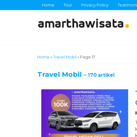
Home
Tour
Privacy Policy
Testimoni
Home
»
Travel Mobil
»
Page 17
Travel Mobil
~ 170 artikel