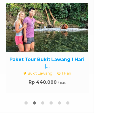
Paket Tour Bukit Lawang 1 Hari
Paket Tour Ba
|...
H
Bukit Lawang
1 Hari
Bangkok
Rp 440.000
/ pax
Rp 2.9