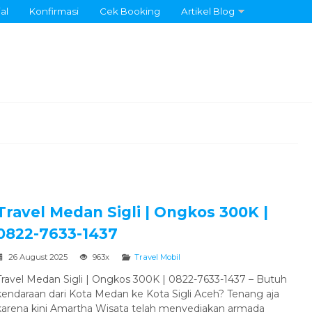
al
Konfirmasi
Cek Booking
Artikel Blog
Travel Medan Sigli | Ongkos 300K |
0822-7633-1437
26 August 2025
963x
Travel Mobil
Travel Medan Sigli | Ongkos 300K | 0822-7633-1437 – Butuh
kendaraan dari Kota Medan ke Kota Sigli Aceh? Tenang aja
karena kini Amartha Wisata telah menyediakan armada