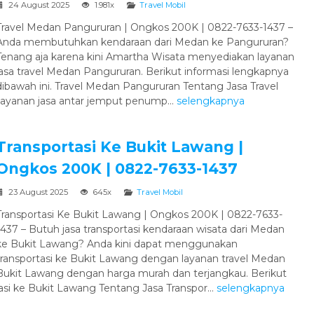
24 August 2025
1.981x
Travel Mobil
Travel Medan Pangururan | Ongkos 200K | 0822-7633-1437 –
Anda membutuhkan kendaraan dari Medan ke Pangururan?
Tenang aja karena kini Amartha Wisata menyediakan layanan
jasa travel Medan Pangururan. Berikut informasi lengkapnya
dibawah ini. Travel Medan Pangururan Tentang Jasa Travel
ayanan jasa antar jemput penump...
selengkapnya
Transportasi Ke Bukit Lawang |
Ongkos 200K | 0822-7633-1437
23 August 2025
645x
Travel Mobil
Transportasi Ke Bukit Lawang | Ongkos 200K | 0822-7633-
1437 – Butuh jasa transportasi kendaraan wisata dari Medan
ke Bukit Lawang? Anda kini dapat menggunakan
transportasi ke Bukit Lawang dengan layanan travel Medan
Bukit Lawang dengan harga murah dan terjangkau. Berikut
asi ke Bukit Lawang Tentang Jasa Transpor...
selengkapnya