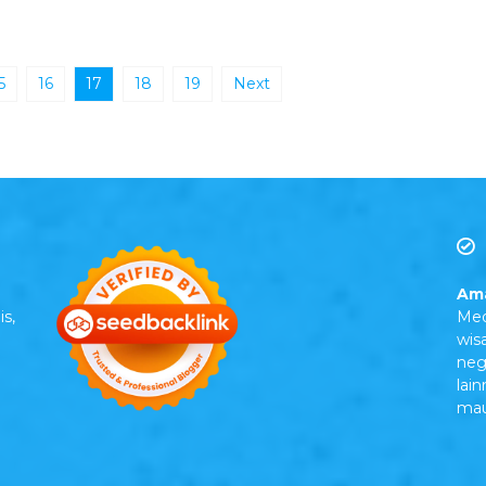
5
16
17
18
19
Next
Ama
is,
Med
wis
neg
lain
mau