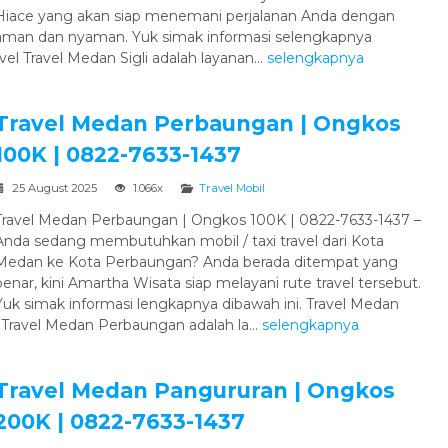
Hiace yang akan siap menemani perjalanan Anda dengan
Hotel
aman dan nyaman. Yuk simak informasi selengkapnya
vel Travel Medan Sigli adalah layanan...
selengkapnya
Travel Medan Perbaungan | Ongkos
100K | 0822-7633-1437
25 August 2025
1.066x
Travel Mobil
Paket Tour Bangkok 3 Hari 2
Travel Medan Perbaungan | Ongkos 100K | 0822-7633-1437 –
Mala...
Anda sedang membutuhkan mobil / taxi travel dari Kota
Medan ke Kota Perbaungan? Anda berada ditempat yang
Bangkok
3 Hari 2 Malam
benar, kini Amartha Wisata siap melayani rute travel tersebut.
Rp 1.799.000
/ pax
Yuk simak informasi lengkapnya dibawah ini. Travel Medan
Travel Medan Perbaungan adalah la...
selengkapnya
Travel Medan Pangururan | Ongkos
200K | 0822-7633-1437