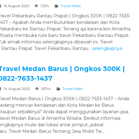
16 August 2025
1.351x
Travel Mobil
Travel Pekanbaru Rantau Prapat | Ongkos 300K | 0822-7633-
1437 – Apakah Anda membutuhkan kendaraan dari Kota
Pekanbaru ke Rantau Prapat. Tenang aja karena kini Amartha
Wisata membuka rute baru travel Pekanbaru Rantau Prapat.
Yuk simak informasi selengkapnya dibawah ini. Travel
 Rantau Prapat Travel Pekanbaru Rantau...
selengkapnya
Travel Medan Barus | Ongkos 300K |
0822-7633-1437
14 August 2025
1.674x
Travel Mobil
Travel Medan Barus | Ongkos 300K | 0822-7633-1437 – Anda
sedang mencari kendaraan dari Kota Medan ke Barus
ataupun sebaliknya? Anda dapat menggunakan layanan jasa
travel Medan Barus di Amartha Wisata. Berikut informasi
lengkapnya mulai dari lokasi antar jemput, jadwal
ru. Travel Medan Barus Tentang Jasa Mobil Tra...