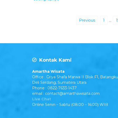
Previous
1
…
1
Kontak Kami
Amartha Wisata
Office : Griya Shafa Marwa II Blok F1, Batangku
Deli Serdang, Sumatera Utara
Phone : 0822-7633-1437
email : contact@amarthawisata.com
Live Chat
Online Senin – Sabtu (08:00 – 16:00) WIB