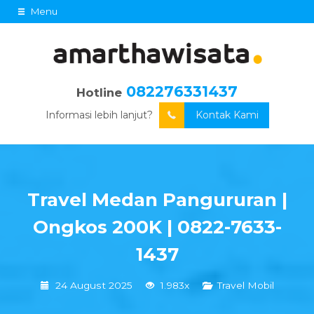
Menu
082276331437
Hotline
Informasi lebih lanjut?
Kontak Kami
Travel Medan Pangururan |
Ongkos 200K | 0822-7633-
1437
24 August 2025
1.983x
Travel Mobil