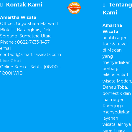
Kontak Kami
Tentang
Kami
Amartha Wisata
Office : Griya Shafa Marwa II
Amartha
Blok F1, Batangkuis, Deli
Wisata
Serdang, Sumatera Utara
adalah agen
Phone : 0822-7633-1437
tour & travel
email :
di Medan
contact@amarthawisata.com
yang
Live Chat
menyediakan
Online Senin – Sabtu (08:00 –
berbagai
16:00) WIB
pilihan paket
wisata Medan,
Danau Toba,
domestik dan
luar negeri.
Kami juga
menyediakan
layanan
wisata lainnya
seperti jasa