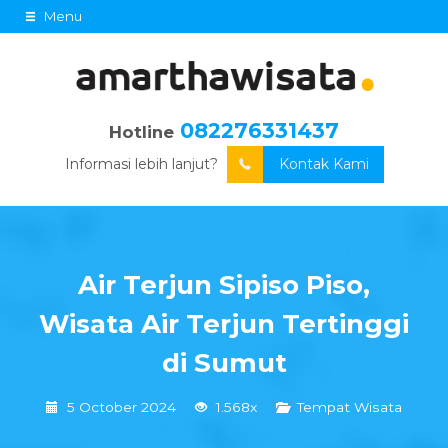
Menu
082276331437
Hotline
Informasi lebih lanjut?
Kontak Kami
Air Terjun Sipiso Piso,
Wisata Air Terjun Tertinggi
di Sumut
5 October 2024
1.568x
Tempat Wisata