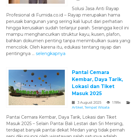
Solusi Jasa Anti Rayap
Profesional di Fumida.co.id – Rayap merupakan hama
perusak bangunan yang sering kali luput dari perhatian
hingga kerusakan sudah terlanjur parah. Serangga kecil ini
mampu menghancurkan struktur kayu, kusen, plafon,
bahkan dokumen penting tanpa menimbulkan suara yang
mencolok. Oleh karena itu, edukasi tentang rayap dan
pentingnya ...
selengkapnya
Pantai Cemara
Kembar, Daya Tarik,
Lokasi dan Tiket
Masuk 2025
3 August 2025
1.199x
Artikel
,
Tempat Wisata
Pantai Cemara Kembar, Daya Tarik, Lokasi dan Tiket
Masuk 2025 – Selain Pantai Bali Lestari dan Sri Mersing,
terdapat banyak pantai dekat Medan yang tidak pernah
sepi dikunjungi oleh wisatawan salah satunya adalah