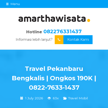
Menu
082276331437
Hotline
Informasi lebih lanjut?
Kontak Kami
Travel Pekanbaru
Bengkalis | Ongkos 190K |
0822-7633-1437
1 July 2026
63x
Travel Mobil