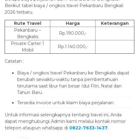
Berikut tabel biaya / ongkos travel Pekanbaru Bengkali
2026 terbaru.
Rute Travel
Harga
Keterangan
Pekanbaru –
Rp.190.000,-
Bengkalis
Private Carter 1
Rp.1.140.000,-
Mobil
Catatan :
Biaya / ongkos travel Pekanbaru ke Bengkalis dapat
berubah sewaktu-waktu tanpa pemberitahuan
terutama saat libur hari besar Idul Fitri, Natal dan
Tahun Baru.
Tersedia invoice untuk klaim biaya perjalanan.
Untuk informasi selengkapnya tentang travel ini, Anda
dapat menghubungi Admin kami melalui kontak nomor
telepon ataupun whatsapp di
0822-7633-1437
.