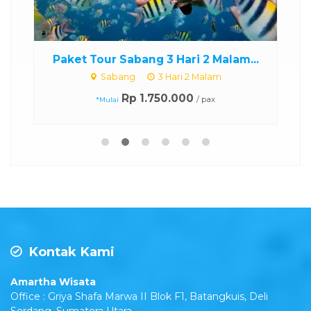
.
Paket Tour Sabang 3 Hari 2 Malam...
Sabang
3 Hari 2 Malam
Rp 1.750.000
/ pax
*Mulai
Kontak Kami
Amartha Wisata
Office : Griya Shafa Marwa II Blok F1, Batangkuis, Deli