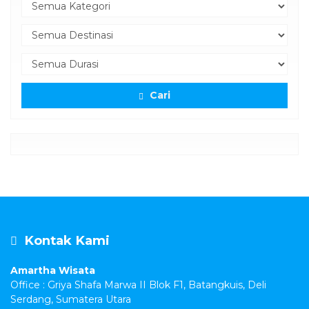
Cari
Kontak Kami
Amartha Wisata
Office : Griya Shafa Marwa II Blok F1, Batangkuis, Deli
Serdang, Sumatera Utara