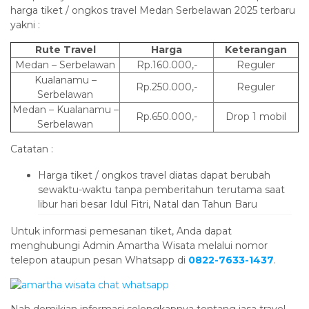
harga tiket / ongkos travel Medan Serbelawan 2025 terbaru
yakni :
Rute Travel
Harga
Keterangan
Medan – Serbelawan
Rp.160.000,-
Reguler
Kualanamu –
Rp.250.000,-
Reguler
Serbelawan
Medan – Kualanamu –
Rp.650.000,-
Drop 1 mobil
Serbelawan
Catatan :
Harga tiket / ongkos travel diatas dapat berubah
sewaktu-waktu tanpa pemberitahun terutama saat
libur hari besar Idul Fitri, Natal dan Tahun Baru
Untuk informasi pemesanan tiket, Anda dapat
menghubungi Admin Amartha Wisata melalui nomor
telepon ataupun pesan Whatsapp di
0822-7633-1437
.
Nah demikian informasi selengkapnya tentang jasa travel