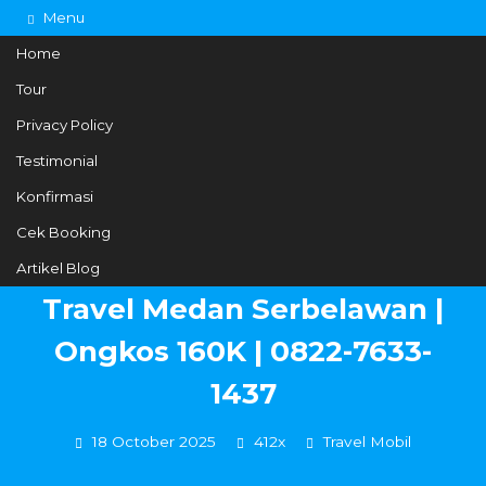
Menu
Home
Tour
Privacy Policy
082276331437
Hotline
Testimonial
Informasi lebih lanjut?
Kontak Kami
Konfirmasi
Cek Booking
Artikel Blog
Travel Medan Serbelawan |
Ongkos 160K | 0822-7633-
1437
18 October 2025
412x
Travel Mobil