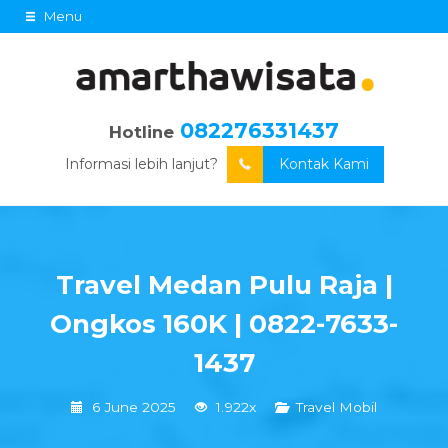
Menu
082276331437
Hotline
Informasi lebih lanjut?
Kontak Kami
Travel Medan Pulu Raja |
Ongkos 160K | 0822-7633-
1437
6 June 2025
1.922x
Travel Mobil