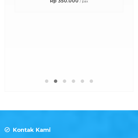
Rp 350.000
/ pax
.
D
Kontak Kami