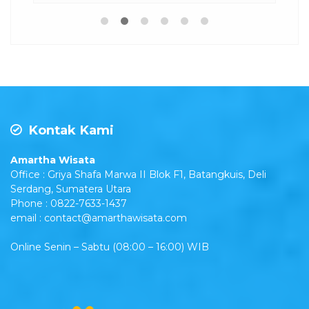
.
P
Kontak Kami
Amartha Wisata
Office : Griya Shafa Marwa II Blok F1, Batangkuis, Deli
Serdang, Sumatera Utara
Phone : 0822-7633-1437
email : contact@amarthawisata.com
Live Chat
Online Senin – Sabtu (08:00 – 16:00) WIB