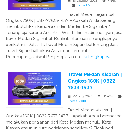
16 October 2025
446x
Travel Mobil
Travel Medan Sigambal |
Ongkos 250K | 0822-7633-1437 – Apakah Anda sedang
membutuhkan kendaraan dari Medan ke Sigambal?
Tenang aja karena Amartha Wisata kini hadir melayani jasa
travel Medan Sigambal. Berikut informasi selengkapnya
berikut ini. Daftar IsiTravel Medan SigambalTentang Jasa
Travel SigambalLokasi Antar dan Jemput
PenumpangJadwal Penjemputan da...
selengkapnya
Travel Medan Kisaran |
Ongkos 160K | 0822-
7633-1437
22 July 2026
8.542x
Travel Mobil
Travel Medan Kisaran |
Ongkos 160K | 0822-7633-1437 – Apakah Anda berencana
melakukan perjalanan dari Kota Medan menuju Kota
Kisaran ataupun rute perjalanan sebaliknya? Tidak perlu