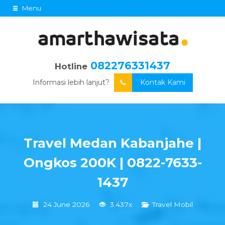
Menu
082276331437
Hotline
Informasi lebih lanjut?
Kontak Kami
Travel Medan Kabanjahe |
Ongkos 200K | 0822-7633-
1437
24 June 2026
3.437x
Travel Mobil