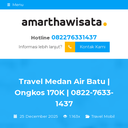
Menu
082276331437
Hotline
Informasi lebih lanjut?
Kontak Kami
Travel Medan Air Batu |
Ongkos 170K | 0822-7633-
1437
25 December 2025
1.163x
Travel Mobil