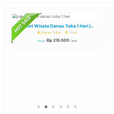
Paket Wisata Danau Toba 1 Hari |...
Danau Toba
1 Hari
Rp 215.000
/ pax
*Mulai
.
P