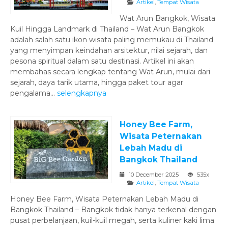
Artikel
,
Tempat Wisata
Wat Arun Bangkok, Wisata
Kuil Hingga Landmark di Thailand – Wat Arun Bangkok
adalah salah satu ikon wisata paling memukau di Thailand
yang menyimpan keindahan arsitektur, nilai sejarah, dan
pesona spiritual dalam satu destinasi. Artikel ini akan
membahas secara lengkap tentang Wat Arun, mulai dari
sejarah, daya tarik utama, hingga paket tour agar
pengalama...
selengkapnya
Honey Bee Farm,
Wisata Peternakan
Lebah Madu di
Bangkok Thailand
10 December 2025
535x
Artikel
,
Tempat Wisata
Honey Bee Farm, Wisata Peternakan Lebah Madu di
Bangkok Thailand – Bangkok tidak hanya terkenal dengan
pusat perbelanjaan, kuil-kuil megah, serta kuliner kaki lima