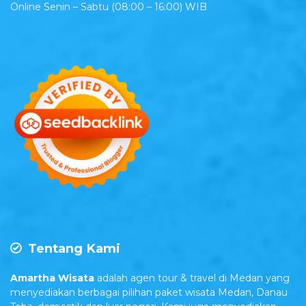
Online Senin – Sabtu (08:00 – 16:00) WIB
Tentang Kami
Amartha Wisata
adalah agen tour & travel di Medan yang
menyediakan berbagai pilihan paket wisata Medan, Danau