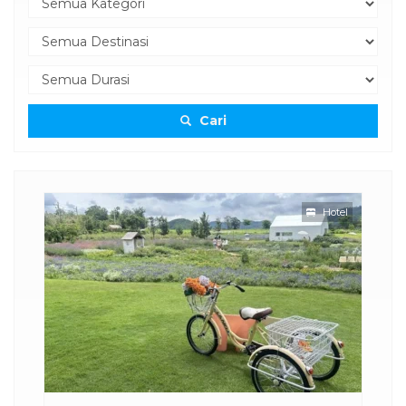
Cari
Hotel