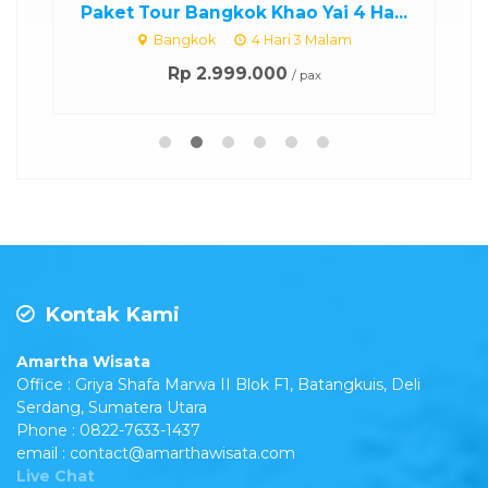
..
Paket Tour Bangkok Khao Yai 4 Ha...
P
Bangkok
4 Hari 3 Malam
Rp 2.999.000
/ pax
Kontak Kami
Amartha Wisata
Office : Griya Shafa Marwa II Blok F1, Batangkuis, Deli
Serdang, Sumatera Utara
Phone : 0822-7633-1437
email : contact@amarthawisata.com
Live Chat