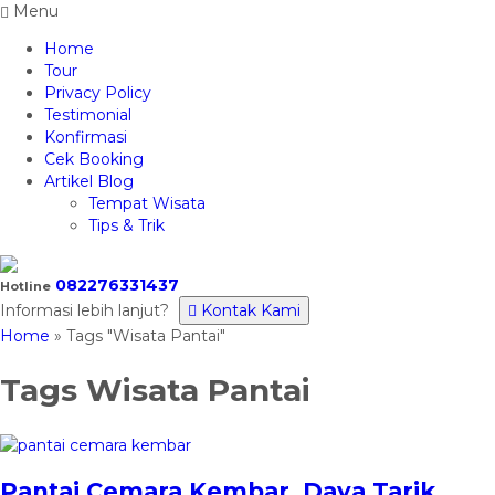
Menu
Home
Tour
Privacy Policy
Testimonial
Konfirmasi
Cek Booking
Artikel Blog
Tempat Wisata
Tips & Trik
082276331437
Hotline
Informasi lebih lanjut?
Kontak Kami
Home
»
Tags "Wisata Pantai"
Tags
Wisata Pantai
Pantai Cemara Kembar, Daya Tarik,