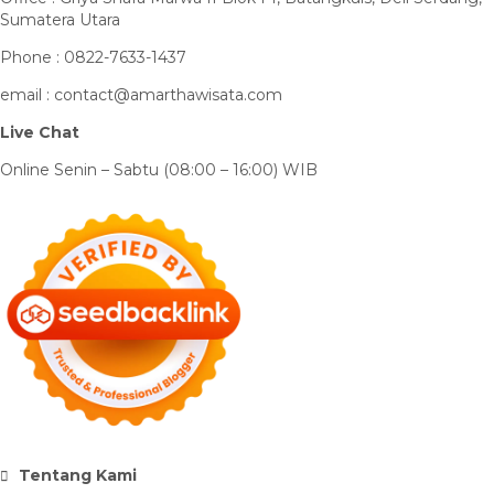
Sumatera Utara
Phone : 0822-7633-1437
email : contact@amarthawisata.com
Live Chat
Online Senin – Sabtu (08:00 – 16:00) WIB
Tentang Kami