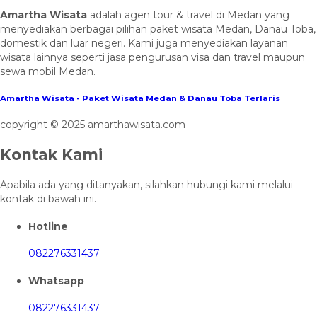
Amartha Wisata
adalah agen tour & travel di Medan yang
menyediakan berbagai pilihan paket wisata Medan, Danau Toba,
domestik dan luar negeri. Kami juga menyediakan layanan
wisata lainnya seperti jasa pengurusan visa dan travel maupun
sewa mobil Medan.
Amartha Wisata - Paket Wisata Medan & Danau Toba Terlaris
copyright © 2025 amarthawisata.com
Kontak Kami
Apabila ada yang ditanyakan, silahkan hubungi kami melalui
kontak di bawah ini.
Hotline
082276331437
Whatsapp
082276331437