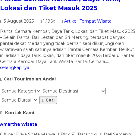
Lokasi dan Tiket Masuk 2025
3 August 2025
1.196x
Artikel
,
Tempat Wisata
Pantai Cemara Kembar, Daya Tarik, Lokasi dan Tiket Masuk 2025
– Selain Pantai Bali Lestari dan Sri Mersing, terdapat banyak
pantai dekat Medan yang tidak pernah sepi dikunjungi oleh
wisatawan salah satunya adalah Pantai Cemara Kembar. Berikut
ini adalah daya tarik, lokasi, dan tiket masuk 2025 terbaru. Pantai
Cemara Kembar Daya Tarik Wisata Pantai Cemara.....
selengkapnya
Cari Tour Impian Anda!
Cari
Kontak Kami
Amartha Wisata
Office : Griya Shafa Marwa II Blok F1, Batangkuis, Deli Serdang,