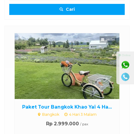
Cari
Hotel
⚫ Online
..
Paket Tour Bangkok Khao Yai 4 Ha...
P
Bangkok
4 Hari 3 Malam
Rp 2.999.000
/ pax