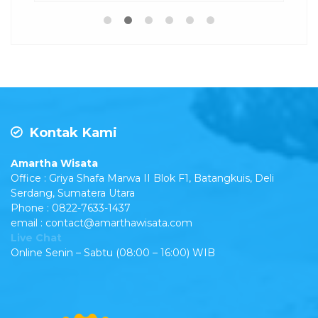
Kontak Kami
Amartha Wisata
Office : Griya Shafa Marwa II Blok F1, Batangkuis, Deli
Serdang, Sumatera Utara
Phone : 0822-7633-1437
email : contact@amarthawisata.com
Live Chat
Online Senin – Sabtu (08:00 – 16:00) WIB