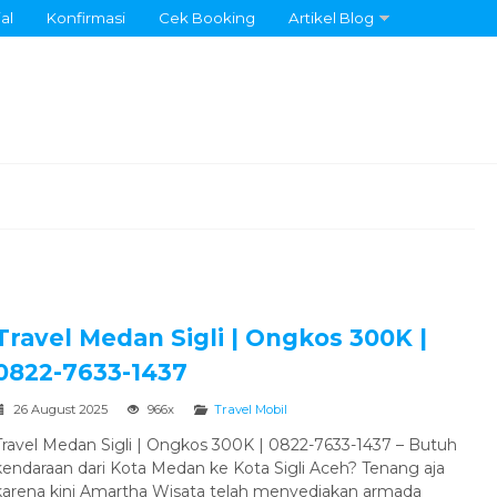
al
Konfirmasi
Cek Booking
Artikel Blog
Travel Medan Sigli | Ongkos 300K |
0822-7633-1437
26 August 2025
966x
Travel Mobil
Travel Medan Sigli | Ongkos 300K | 0822-7633-1437 – Butuh
kendaraan dari Kota Medan ke Kota Sigli Aceh? Tenang aja
karena kini Amartha Wisata telah menyediakan armada