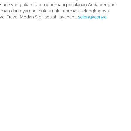
Hiace yang akan siap menemani perjalanan Anda dengan
aman dan nyaman. Yuk simak informasi selengkapnya
vel Travel Medan Sigli adalah layanan...
selengkapnya
Paket Wisata Danau Toba 1
Hari |...
Danau Toba
1 Hari
Rp 215.000
/ pax
*Mulai