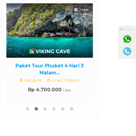
Hotel
⚫ Online
Paket Tour Phuket 4 Hari 3
Paket Wisata
Malam...
M
Bangkok
4 Hari 3 Malam
Sabang
Rp 4.700.000
Rp 1.4
/ pax