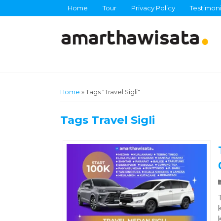
Home
Tour
Privacy Policy
Testimoni
Home
»
Tags "Travel Sigli"
Tags
Travel Sigli