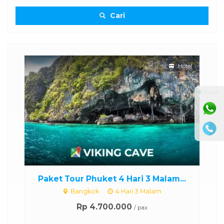
Cari
skon
Hotel
⚫ Online
.
Paket Tour Phuket 4 Hari 3 Malam...
P
Bangkok
4 Hari 3 Malam
Rp 4.700.000
/ pax