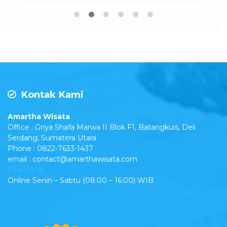
Kontak Kami
Amartha Wisata
Office : Griya Shafa Marwa II Blok F1, Batangkuis, Deli
Serdang, Sumatera Utara
Phone : 0822-7633-1437
email : contact@amarthawisata.com
Live Chat
Online Senin – Sabtu (08:00 – 16:00) WIB