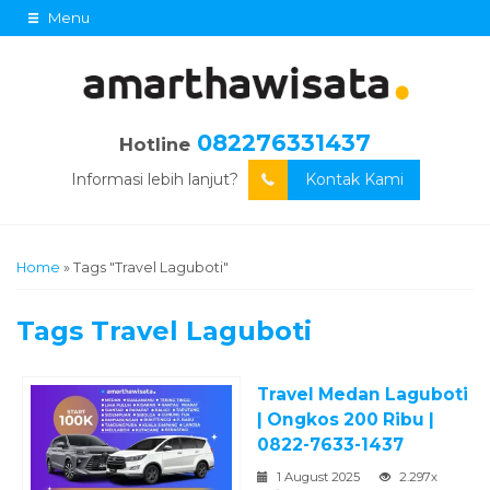
Menu
082276331437
Hotline
Informasi lebih lanjut?
Kontak Kami
Home
»
Tags "Travel Laguboti"
Tags
Travel Laguboti
Travel Medan Laguboti
| Ongkos 200 Ribu |
0822-7633-1437
1 August 2025
2.297x