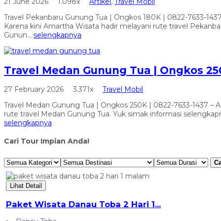
21 June 2026
1.098x
Artikel
,
Travel Mobil
Travel Pekanbaru Gunung Tua | Ongkos 180K | 0822-7633-1437 
Karena kini Amartha Wisata hadir melayani rute travel Pekan
Gunun...
selengkapnya
Travel Medan Gunung Tua | Ongkos 250
27 February 2026
3.371x
Travel Mobil
Travel Medan Gunung Tua | Ongkos 250K | 0822-7633-1437 – 
rute travel Medan Gunung Tua. Yuk simak informasi selengkapn
selengkapnya
Cari Tour Impian Anda!
Ca
Lihat Detail
Paket Wisata Danau Toba 2 Hari 1...