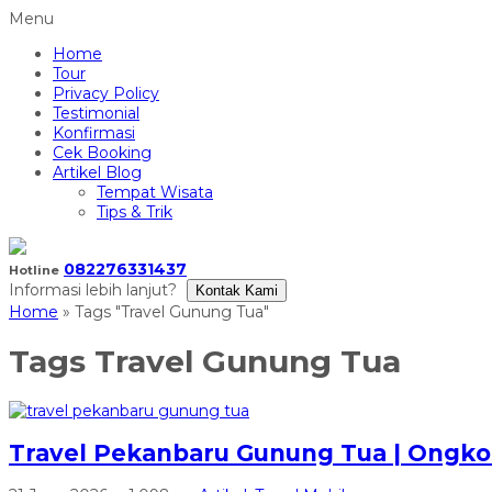
Menu
Home
Tour
Privacy Policy
Testimonial
Konfirmasi
Cek Booking
Artikel Blog
Tempat Wisata
Tips & Trik
082276331437
Hotline
Informasi lebih lanjut?
Kontak Kami
Home
»
Tags "Travel Gunung Tua"
Tags
Travel Gunung Tua
Travel Pekanbaru Gunung Tua | Ongkos