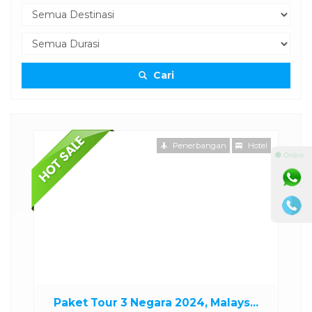
Cari
otel
Penerbangan
Hotel
⚫ Online
..
Paket Tour 3 Negara 2024, Malays...