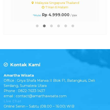
Malaysia Singapura Thailand
7 Hari 6 Malam
Rp 4.999.000
/ pax
*Mulai
Kontak Kami
Amartha Wisata
Office : Griya Shafa Marwa II Blok F1, Batangkuis, Deli
Serdang, Sumatera Utara
Phone : 0822-7633-1437
email : contact@amarthawisata.com
Live Chat
Online Senin – Sabtu (08:00 – 16:00) WIB