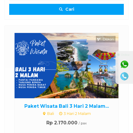
Cari
Diskon
⚫ Online
..
Paket Wisata Bali 3 Hari 2 Malam...
Bali
3 Hari 2 Malam
Rp 2.170.000
/ pax