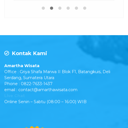
Kontak Kami
Amartha Wisata
Office : Griya Shafa Marwa II Blok F1, Batangkuis, Deli
Serdang, Sumatera Utara
Phone : 0822-7633-1437
email : contact@amarthawisata.com
Live Chat
Online Senin – Sabtu (08:00 – 16:00) WIB