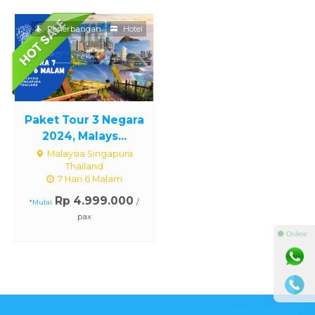
Penerbangan
Hotel
Paket Tour 3 Negara
2024, Malays...
Malaysia Singapura
Thailand
7 Hari 6 Malam
Rp 4.999.000
/
*Mulai
pax
⚫ Online