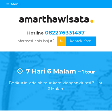
Menu
082276331437
Hotline
Informasi lebih lanjut?
Kontak Kami
7 Hari 6 Malam
~ 1 tour
Berikut ini adalah tour kami dengan durasi 7 Hari
6 Malam