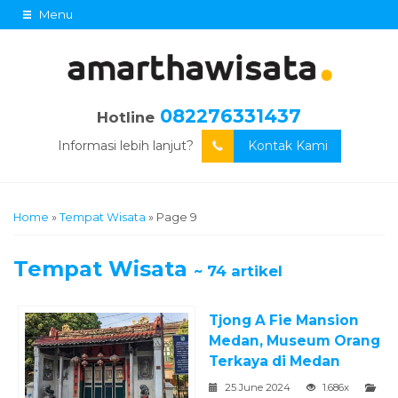
Menu
082276331437
Hotline
Informasi lebih lanjut?
Kontak Kami
Home
»
Tempat Wisata
»
Page 9
Tempat Wisata
~ 74 artikel
Tjong A Fie Mansion
Medan, Museum Orang
Terkaya di Medan
25 June 2024
1.686x