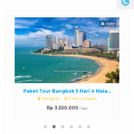
otel
Hotel
..
Paket Tour Bangkok 5 Hari 4 Mala...
P
Bangkok
5 Hari 4 Malam
Rp 3.550.000
/ pax