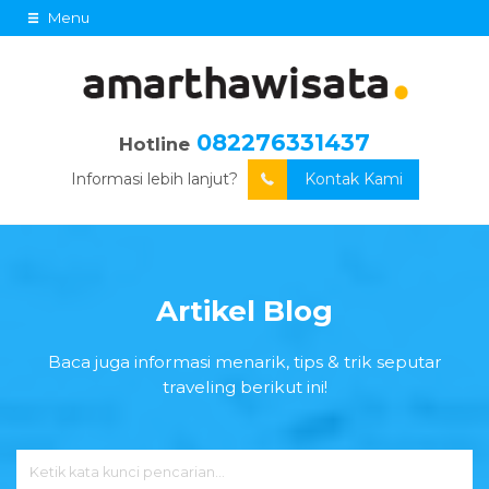
Menu
082276331437
Hotline
Informasi lebih lanjut?
Kontak Kami
Artikel Blog
Baca juga informasi menarik, tips & trik seputar
traveling berikut ini!