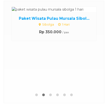
otel
..
Paket Wisata Pulau Mursala Sibol...
Sibolga
1 Hari
Rp 350.000
/ pax